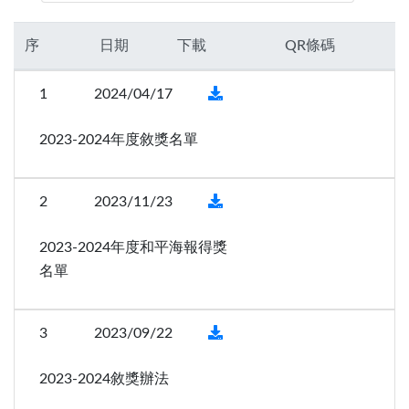
獅子會的簡史
專區主席
LCIF捐款總額表
L.C.T.F.台灣基金
各分會
分區主席
序
日期
下載
QR條碼
捐獻榮譽
聯絡分會
委員會主席
獅友捐獻榮譽榜
1
2024/04/17
分會會長
2023-2024年度敘獎名單
2
2023/11/23
2023-2024年度和平海報得獎
名單
3
2023/09/22
2023-2024敘獎辦法