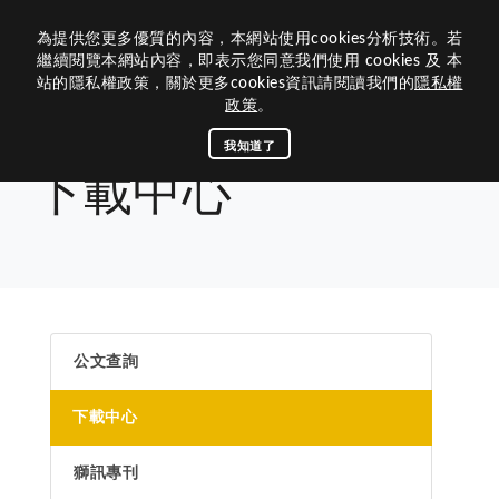
為提供您更多優質的內容，本網站使用cookies分析技術。若
歷屆網站
繼續閱覽本網站內容，即表示您同意我們使用 cookies 及 本
站的隱私權政策，關於更多cookies資訊請閱讀我們的
隱私權
關於我們
政策
。
組織架構
關於300B 3區
我知道了
首頁
下載中心
下載中心
活動媒體
內閣團隊
300B 3區的沿革
資訊中心
年度主題與LOGO
活動專區
區內閣
相關連結
前總監
查詢下載
關於獅子會
區務消息
理監事
榮譽榜
最新消息
總會連結
公文查詢
歷史和任務
公文查詢
300B 3區團隊
聯絡我們
下載中心
捐款明細
茂文鐘士傳記
媒體專區
國際總會
下載中心
八大宗旨與信條
回首頁
300B複合區
300B 3區
諮議
專刊手冊
LCIF捐款名錄
區行事曆
獅子會名稱與象徵
區策顧問
LCTF捐款名錄
活動相簿
台灣獅子會基金會
獅訊專刊
聯絡300B 3區
獅訊專刊